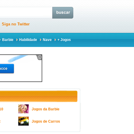
Siga no Twitter
Barbie
Habilidade
Nave
+ Jogos
10
Jogos da Barbie
z
Jogos de Carros