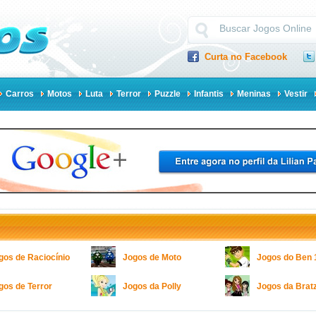
Curta no Facebook
Carros
Motos
Luta
Terror
Puzzle
Infantis
Meninas
Vestir
gos de Raciocínio
Jogos de Moto
Jogos do Ben 
gos de Terror
Jogos da Polly
Jogos da Brat