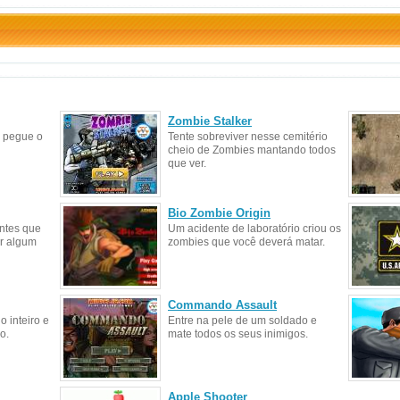
Zombie Stalker
e pegue o
Tente sobreviver nesse cemitério
cheio de Zombies mantando todos
que ver.
Bio Zombie Origin
antes que
Um acidente de laboratório criou os
r algum
zombies que você deverá matar.
Commando Assault
 inteiro e
Entre na pele de um soldado e
o.
mate todos os seus inimigos.
Apple Shooter