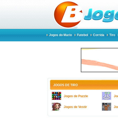
Jogos do Mario
Futebol
Corrida
Tiro
JOGOS DE TIRO
Jogos de Puzzle
Jo
Jogos de Vestir
Jo